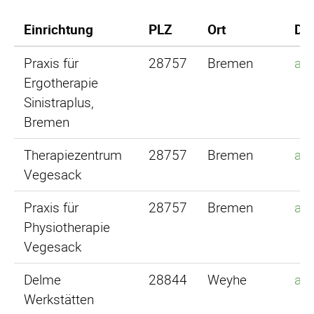
Einrichtung
PLZ
Ort
Det
Praxis für
28757
Bremen
an
Ergotherapie
Sinistraplus,
Bremen
Therapiezentrum
28757
Bremen
an
Vegesack
Praxis für
28757
Bremen
an
Physiotherapie
Vegesack
Delme
28844
Weyhe
an
Werkstätten