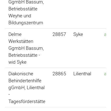
GgmbH Bassum,
Betriebsstätte
Weyhe und
Bildungszentrum
Delme
28857
Syke
an
Werkstätten
GgmbH Bassum,
Betriebsstätte -
wid Syke
Diakonische
28865
Lilienthal
an
Behindertenhilfe
gGmbH, Lilienthal
-
Tagesförderstätte