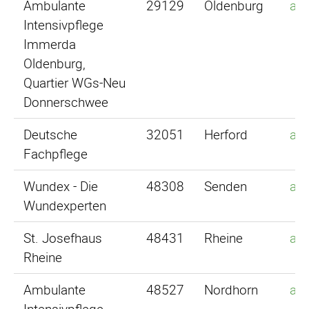
Ambulante
29129
Oldenburg
an
Intensivpflege
Immerda
Oldenburg,
Quartier WGs-Neu
Donnerschwee
Deutsche
32051
Herford
an
Fachpflege
Wundex - Die
48308
Senden
an
Wundexperten
St. Josefhaus
48431
Rheine
an
Rheine
Ambulante
48527
Nordhorn
an