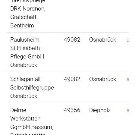
Intensivpflege
DRK Nordhon,
Grafschaft
Bentheim
Paulusheim
49082
Osnabrück
an
St.Elisabeth-
Pflege GmbH
Osnabrück
Schlaganfall-
49082
Osnabrück
an
Selbsthilfegruppe
Osnabrück
Delme
49356
Diepholz
an
Werkstätten
GgmbH Bassum,